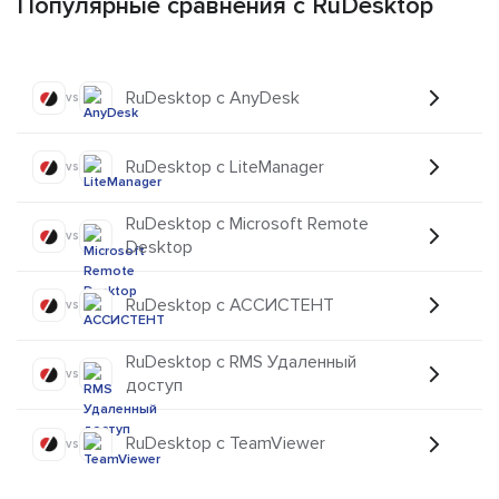
Популярные сравнения с RuDesktop
RuDesktop с AnyDesk
vs
RuDesktop с LiteManager
vs
RuDesktop с Microsoft Remote
vs
Desktop
RuDesktop с АССИСТЕНТ
vs
RuDesktop с RMS Удаленный
vs
доступ
RuDesktop с TeamViewer
vs