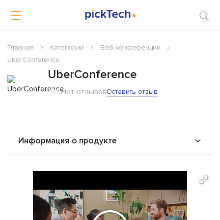
Главная
Категории
Веб-конференции
UberConference
UberConference
Нет отзывов
Оставить отзыв
Информация о продукте
О продукте
Возможности
Стоимость
Альтернативы
Сравнения
Отзывы