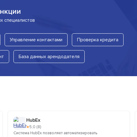
нкции
их специалистов
Управление контактами
Проверка кредита
нт
База данных арендодателя
HubEx
★
5,0 (8)
Система HubEx позволяет автоматизировать