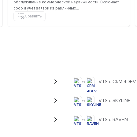
обслуживание коммерческой недвижимости. Включает
сбор и учет заявок из различных...
Сравнить
VTS с CRM 4DEV
vs
VTS с SKYLINE
vs
VTS с RAVEN
vs