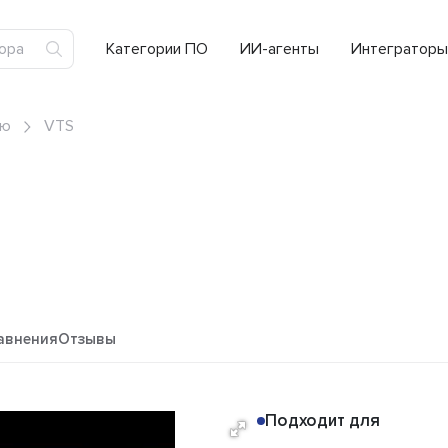
Категории ПО
ИИ-агенты
Интеграторы
ью
VTS
авнения
Отзывы
Подходит для