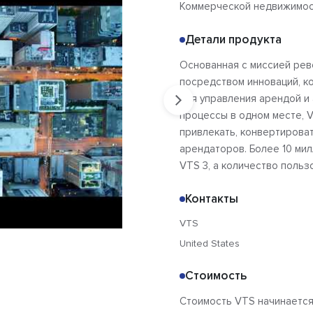
Коммерческой недвижимо
Детали продукта
Основанная с миссией ре
посредством инноваций, к
для управления арендой и
процессы в одном месте, 
привлекать, конвертироват
арендаторов. Более 10 ми
VTS 3, а количество поль
Контакты
VTS
United States
Стоимость
Стоимость VTS начинается 