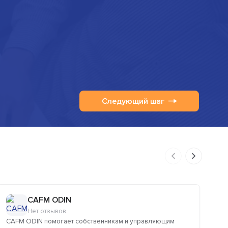
Следующий шаг
CAFM ODIN
Нет отзывов
CAFM ODIN помогает собственникам и управляющим
Пр