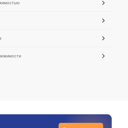
ижимостью
в
вижимости