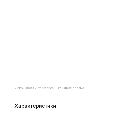
2 скриншота интерфейса — кликните превью
Характеристики