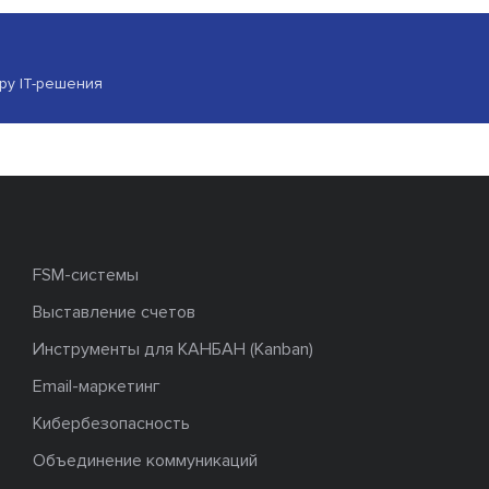
ору IT-решения
FSM-системы
Выставление счетов
Инструменты для КАНБАН (Kanban)
Email-маркетинг
Кибербезопасность
Объединение коммуникаций