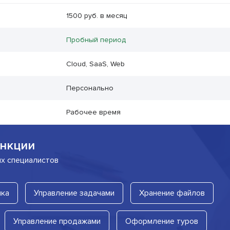
1500 руб. в месяц
Пробный период
Cloud, SaaS, Web
Персонально
Рабочее время
нкции
их специалистов
лка
Управление задачами
Хранение файлов
Управление продажами
Оформление туров