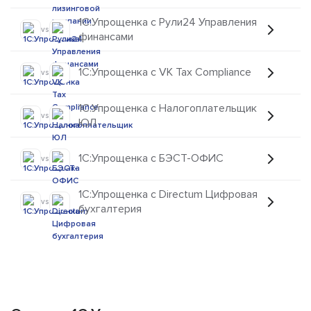
1C:Упрощенка с Рули24 Управления
vs
финансами
1C:Упрощенка с VK Tax Compliance
vs
1C:Упрощенка с Налогоплательщик
vs
ЮЛ
1C:Упрощенка с БЭСТ-ОФИС
vs
1C:Упрощенка с Directum Цифровая
vs
бухгалтерия