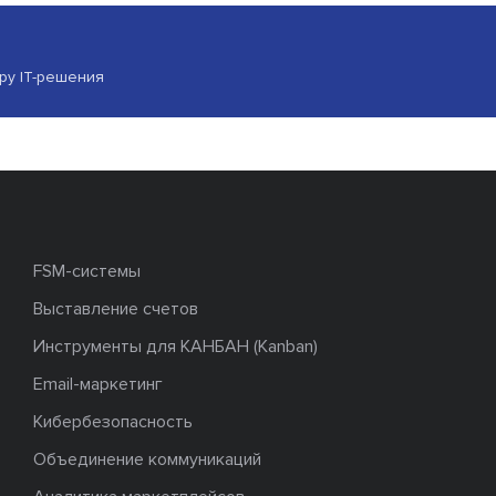
ору IT-решения
FSM-системы
Выставление счетов
Инструменты для КАНБАН (Kanban)
Email-маркетинг
Кибербезопасность
Объединение коммуникаций