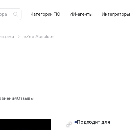
Категории ПО
ИИ-агенты
Интеграторы
ницами
eZee Absolute
авнения
Отзывы
Подходит для