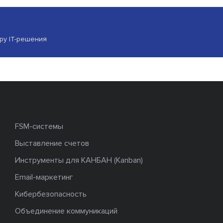
ору IT-решения
FSM-системы
Выставление счетов
Инструменты для КАНБАН (Kanban)
Email-маркетинг
Кибербезопасность
Объединение коммуникаций