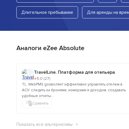
Длительное пребывание
Для аренды на врем
Аналоги eZee Absolute
TravelLine. Платформа для отельера
★
5,0 (27)
TL: WebPMS gозволяет эффективно управлять отелем в
АСУ: следить за бронями, номерами и доходом, создавать
удобные отчеты...
Сравнить
Показать все альтернативы