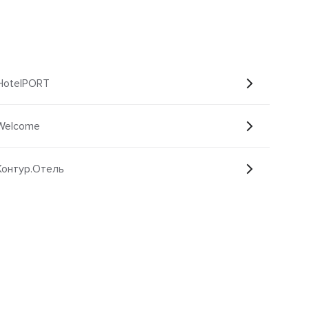
 HotelPORT
 Welcome
Контур.Отель