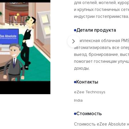
для отелей, мотелей, куро
и крупных гостиничных сет
индустрии гостеприимства.
Детали продукта
Комплексная облачная PMS
автоматизировать все опе
выезд, бронирование, выст
помогает гостиницам улучш
доходы.
Контакты
eZee Technosys
India
Стоимость
Стоимость eZee Absolute н