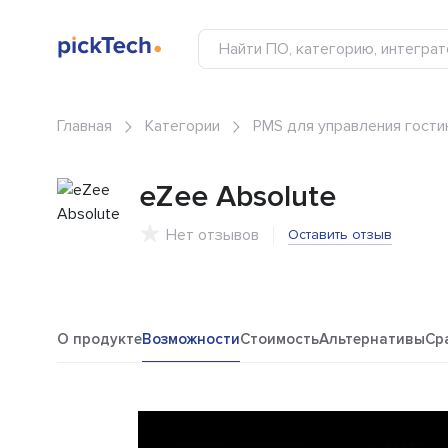
Главная
Категории
PMS для управления гости
eZee Absolute
Нет отзывов
Оставить отзыв
О продукте
Возможности
Стоимость
Альтернативы
Ср