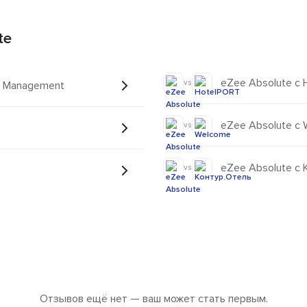
te
eZee Absolute с
vs
ty Management
eZee Absolute с
vs
eZee Absolute с 
vs
Отзывов ещё нет — ваш может стать первым.