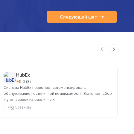
Следующий шаг
HubEx
★
5,0 (8)
Система HubEx позволяет автоматизировать
Lit
обслуживание гостиничной недвижимости. Включает сбор
хо
и учет заявок из различных...
сай
Сравнить