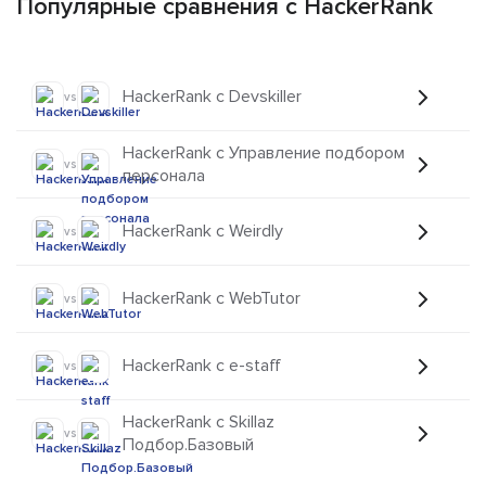
Популярные сравнения с HackerRank
HackerRank с Devskiller
vs
HackerRank с Управление подбором
vs
персонала
HackerRank с Weirdly
vs
HackerRank с WebTutor
vs
HackerRank с e-staff
vs
HackerRank с Skillaz
vs
Подбор.Базовый