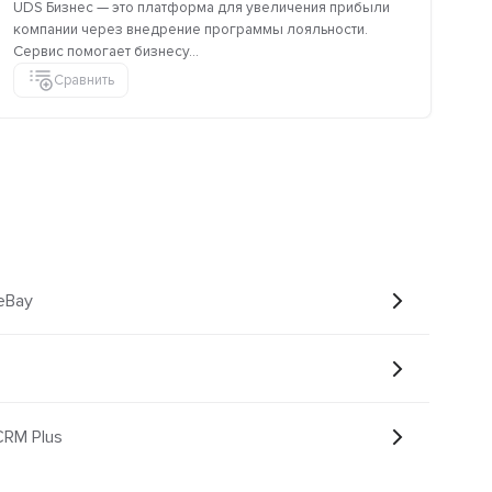
UDS Бизнес — это платформа для увеличения прибыли
Ca
компании через внедрение программы лояльности.
ко
Сервис помогает бизнесу...
Сравнить
eBay
CRM Plus