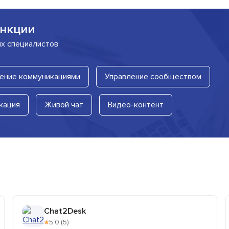
нкции
их специалистов
ение коммуникациями
Управление сообществом
кация
Живой чат
Видео-контент
Chat2Desk
★
5,0 (5)