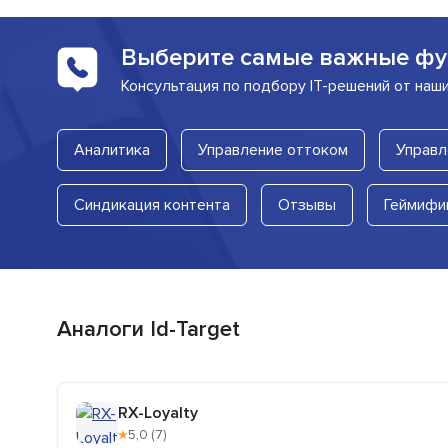
Выберите самые важные фу
Консультация по подбору IT-решений от наш
Аналитика
Управление оттоком
Управл
Синдикация контента
Отзывы
Геймифи
Аналоги Id-Target
RX-Loyalty
★
5,0 (7)