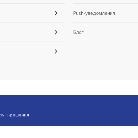
Push-уведомления
Блог
ору IT-решения