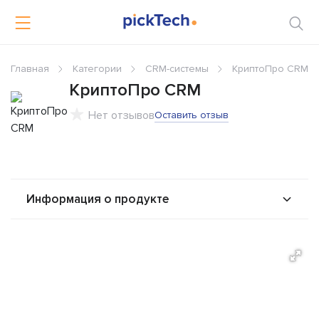
Главная
Категории
CRM-системы
КриптоПро CRM
КриптоПро CRM
Нет отзывов
Оставить отзыв
Информация о продукте
О продукте
Возможности
Интеграторы
Альтернативы
Сравнения
Отзывы