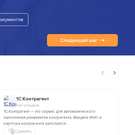
документов
Следующий шаг
1C:Контрагент
Нет отзывов
1C:Контрагент — это сервис для автоматического
DaD
заполнения реквизитов контрагента. Введите ИНН, и
ош
карточка контрагента заполнится...
пас
Сравнить