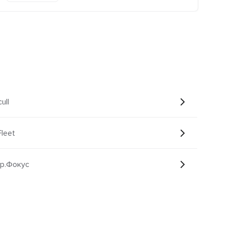
ull
leet
ур.Фокус