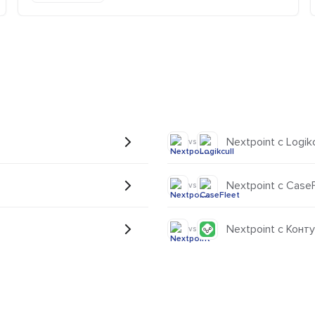
Nextpoint с Logikc
vs
Nextpoint с CaseF
vs
Nextpoint с Конт
vs