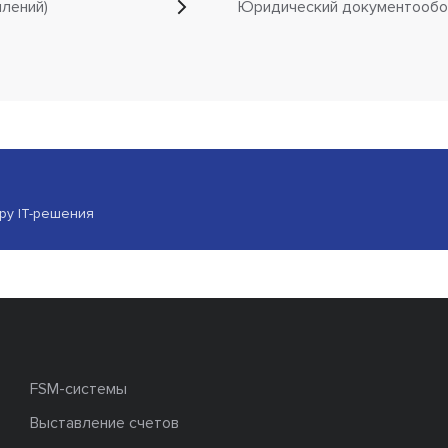
лений)
Юридический документообо
ору IT-решения
FSM-системы
Выставление счетов