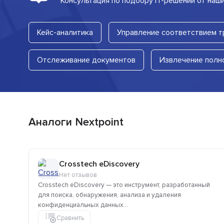
Консультация по подбору IT-решений от наш
Кейс-аналитика
Управление соответствием 
Отслеживание документов
Извлечение полн
Аналоги Nextpoint
Crosstech eDiscovery
Нет отзывов
Crosstech eDiscovery — это инструмент, разработанный
для поиска, обнаружения, анализа и удаления
конфиденциальных данных...
Сравнить