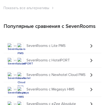
Показать все альтернативы
Популярные сравнения с SevenRooms
SevenRooms с Lite PMS
vs
SevenRooms с HotelPORT
vs
SevenRooms с Newhotel Cloud PMS
vs
SevenRooms с Megasys HMS
vs
SevenRooms с eZee Absolute
vs