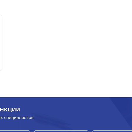
нкции
их специалистов