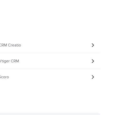
CRM Creatio
Vtiger CRM
Scoro