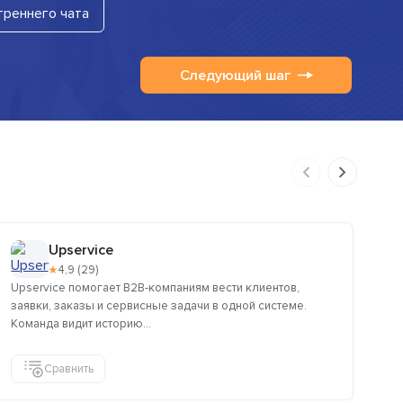
треннего чата
Следующий шаг
Upservice
★
4,9 (29)
Upservice помогает B2B-компаниям вести клиентов,
Си
заявки, заказы и сервисные задачи в одной системе.
так
Команда видит историю...
что
Сравнить