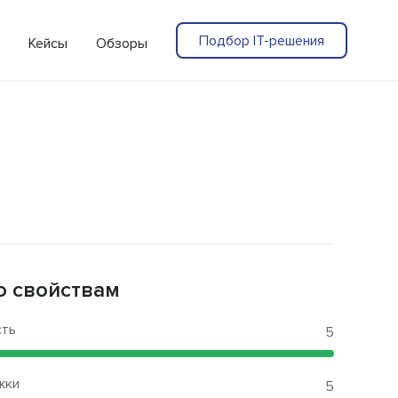
Подбор IT-решения
Кейсы
Обзоры
о свойствам
сть
5
жки
5