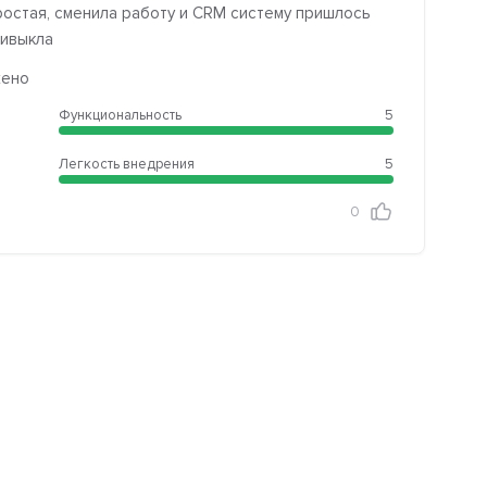
ростая, сменила работу и CRM систему пришлось
ривыкла
жено
Функциональность
5
Легкость внедрения
5
0