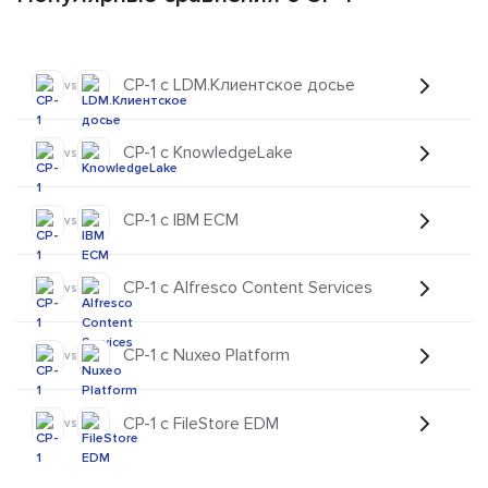
CP-1 с LDM.Клиентское досье
vs
CP-1 с KnowledgeLake
vs
CP-1 с IBM ECM
vs
CP-1 с Alfresco Content Services
vs
CP-1 с Nuxeo Platform
vs
CP-1 с FileStore EDM
vs