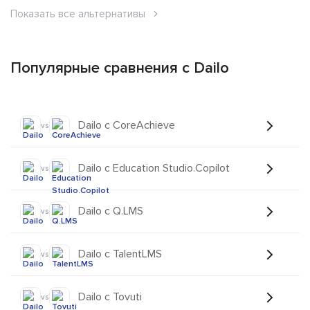
Показать все альтернативы
Популярные сравнения с Dailo
Dailo с CoreAchieve
vs
Dailo с Education Studio.Copilot
vs
Dailo с Q.LMS
vs
Dailo с TalentLMS
vs
Dailo с Tovuti
vs