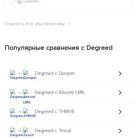
Сравнить
Показать все альтернативы
Популярные сравнения с Degreed
Degreed с Qooper
vs
Degreed с Absorb LMS
vs
Degreed с THRIVE
vs
Degreed с Tovuti
vs