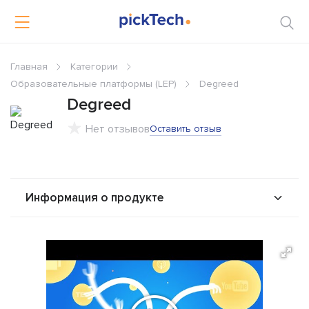
Главная
Категории
Образовательные платформы (LEP)
Degreed
Degreed
Нет отзывов
Оставить отзыв
Информация о продукте
О продукте
Возможности
Стоимость
Альтернативы
Сравнения
Отзывы