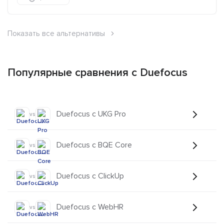
Показать все альтернативы
Популярные сравнения с Duefocus
Duefocus с UKG Pro
vs
Duefocus с BQE Core
vs
Duefocus с ClickUp
vs
Duefocus с WebHR
vs