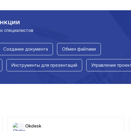
нкции
их специалистов
Создание документа
Обмен файлами
Инструменты для презентаций
Управление проек
Okdesk