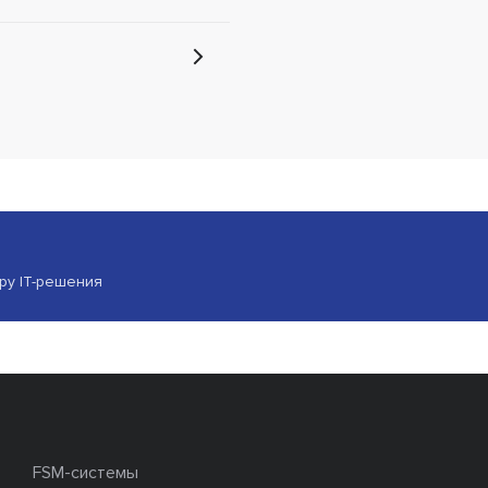
ору IT-решения
FSM-системы