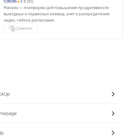
★
4,9 (10)
Planado — платформа для повышения продуктивности
Мо
выездных и сервисных команд: учёт и распределение
ко
задач, гибкое расписание...
кан
Сравнить
ickUp
amepage
ip