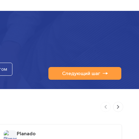
том
Следующий шаг
Planado