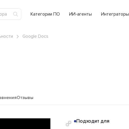
Категории ПО
ИИ-агенты
Интеграторы
ьности
Google Docs
авнения
Отзывы
Подходит для