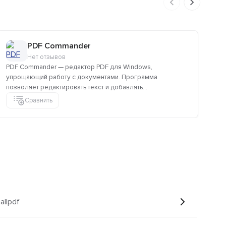
PDF Commander
Нет отзывов
PDF Commander — редактор PDF для Windows,
Mas
упрощающий работу с документами. Программа
ос
позволяет редактировать текст и добавлять...
ред
Сравнить
allpdf