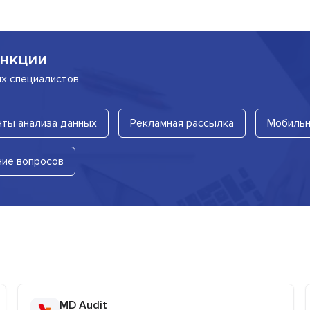
нкции
их специалистов
ты анализа данных
Рекламная рассылка
Мобильн
ние вопросов
MD Audit