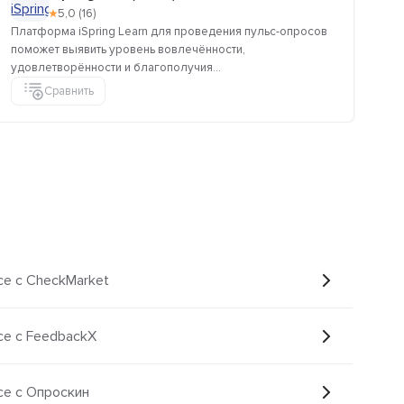
★
5,0 (16)
Платформа iSpring Learn для проведения пульс-опросов
Ко
поможет выявить уровень вовлечённости,
оп
удовлетворённости и благополучия...
анк
Сравнить
ce с CheckMarket
ce с FeedbackX
ce с Опроскин