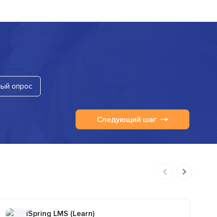
ый опрос
Следующий шаг
iSpring LMS (Learn)