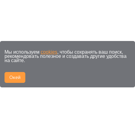
Мы используем
cookies
, чтобы сохранять ваш поиск,
рекомендовать полезное и создавать другие удобства
на сайте.
Окей
Смежные категории к
Управление