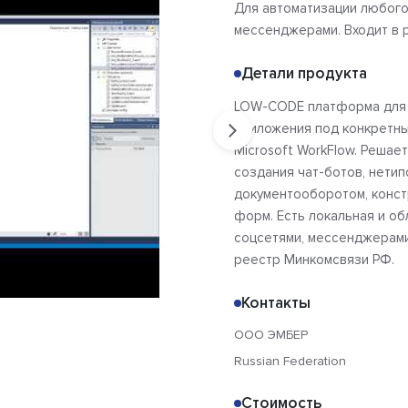
Для автоматизации любого 
мессенджерами. Входит в 
Детали продукта
LOW-CODE платформа для а
приложения под конкретны
Microsoft WorkFlow. Решае
создания чат-ботов, нетип
документооборотом, конст
форм. Есть локальная и об
соцсетями, мессенджерами, 
реестр Минкомсвязи РФ.
Контакты
ООО ЭМБЕР
Russian Federation
Стоимость