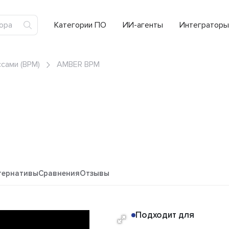
Категории ПО
ИИ-агенты
Интеграторы
сами (BPM)
AMBER BPM
тернативы
Сравнения
Отзывы
Подходит для