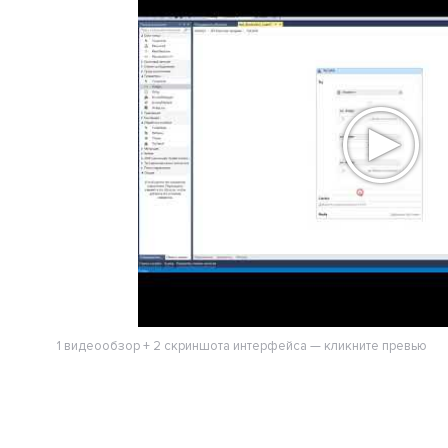
1 видеообзор + 2 скриншота интерфейса — кликните превью