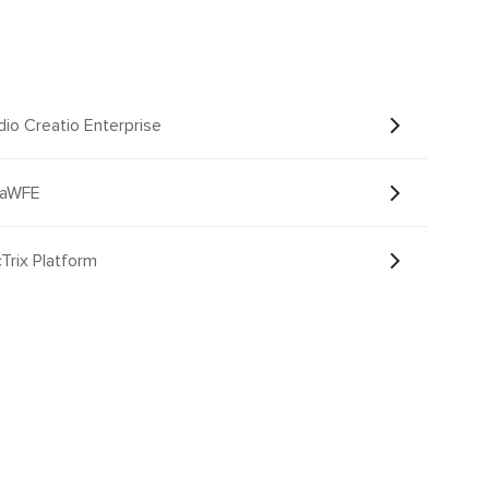
o Creatio Enterprise
naWFE
rix Platform