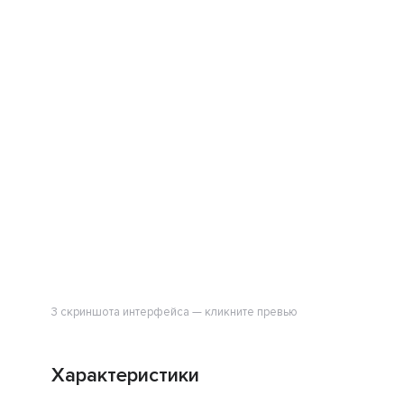
3 скриншота интерфейса — кликните превью
Характеристики