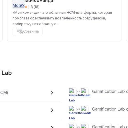
МояКоманда
★
4,8 (18)
«Моя команда» - это облачная HCM-платформа, которая
помогает обеспечивать вовлеченность сотрудников,
собирать у них обратную...
Сравнить
 Lab
Gamification Lab 
vs
HCM)
Gamification Lab с
vs
Gamification Lab с
vs