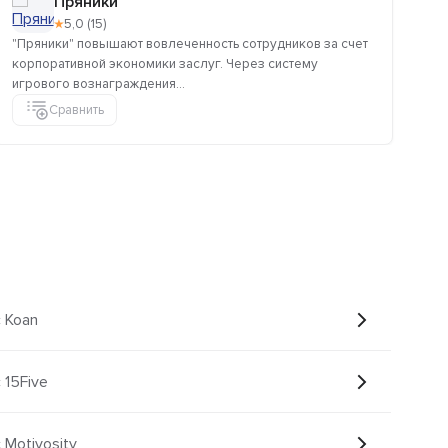
Пряники
★
5,0 (15)
"Пряники" повышают вовлеченность сотрудников за счет
ИТ
корпоративной экономики заслуг. Через систему
игрового вознаграждения...
Сравнить
с Koan
 15Five
 Motivosity