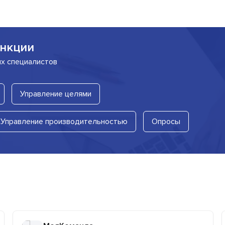
нкции
их специалистов
Управление целями
Управление производительностью
Опросы