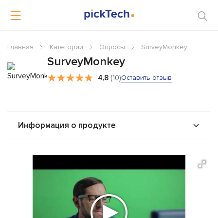
Главная
Категории
Опросы
SurveyMonkey
SurveyMonkey
4,8
(10)
Оставить отзыв
Информация о продукте
О продукте
Возможности
Стоимость
Альтернативы
Сравнения
Отзывы