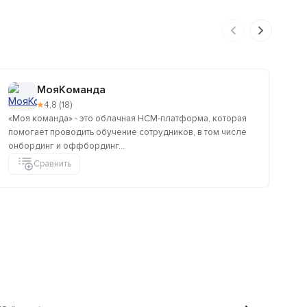
МояКоманда
★
4,8 (18)
«Моя команда» - это облачная HCM-платформа, которая
Ле
помогает проводить обучение сотрудников, в том числе
пр
онбординг и оффбординг...
или
Сравнить