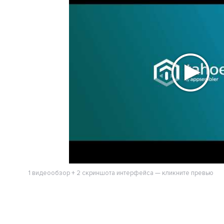
1 видеообзор + 2 скриншота интерфейса — кликните превью