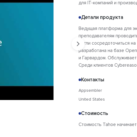
для IT-компаний и произв
Детали продукта
Ведущая платформа для эк
преподавателям проводить
могли сосредоточиться на
разработана на базе Open
и Гарвардом. Обслуживает
Среди клиентов Cybereason,
Контакты
Appsembler
United States
Стоимость
Стоимость Tahoe начинаетс