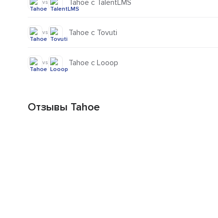
Tahoe с TalentLMS
vs
Tahoe с Tovuti
vs
Tahoe с Looop
vs
Отзывы Tahoe