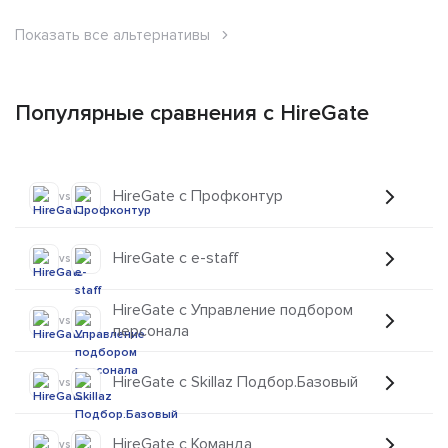
Показать все альтернативы
Популярные сравнения с HireGate
HireGate с Профконтур
vs
HireGate с e-staff
vs
HireGate с Управление подбором
vs
персонала
HireGate с Skillaz Подбор.Базовый
vs
HireGate с Команда
vs