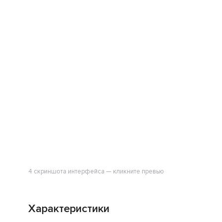
4 скриншота интерфейса — кликните превью
Характеристики