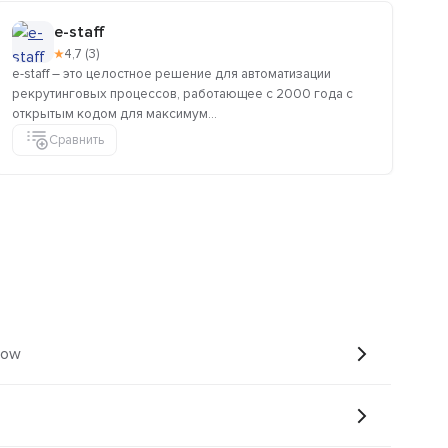
e-staff
★
4,7 (3)
e-staff – это целостное решение для автоматизации
Ра
рекрутинговых процессов, работающее с 2000 года с
ин
открытым кодом для максимум...
вид
Сравнить
low