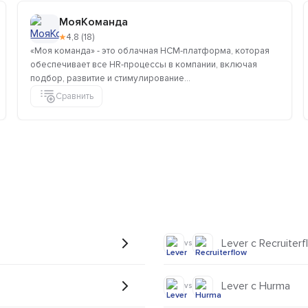
МояКоманда
★
4,8 (18)
«Моя команда» - это облачная HCM-платформа, которая
обеспечивает все HR-процессы в компании, включая
подбор, развитие и стимулирование...
Сравнить
Lever с Recruiterf
vs
Lever с Hurma
vs