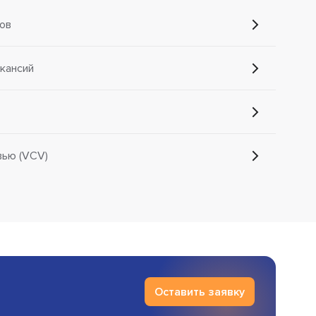
ов
кансий
вью (VCV)
Оставить заявку