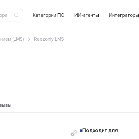
Категории ПО
ИИ-агенты
Интеграторы
нием (LMS)
Reezonly LMS
зывы
Подходит для