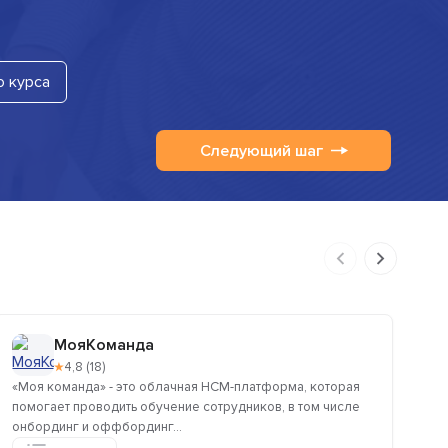
о курса
Следующий шаг
МояКоманда
★
4,8 (18)
«Моя команда» - это облачная HCM-платформа, которая
Ле
помогает проводить обучение сотрудников, в том числе
пр
онбординг и оффбординг...
или