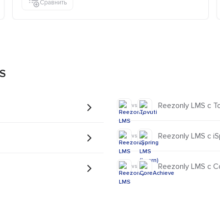
Сравнить
MS
Reezonly LMS с To
vs
Reezonly LMS с iS
vs
Reezonly LMS с C
vs