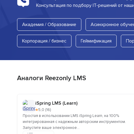
Консультация по подбору IT-решений от наш
Академия / Образование
Асинхронное обуче
Корпорация / бизнес
Геймификация
Пор
Аналоги Reezonly LMS
iSpring LMS (Learn)
★
5,0 (16)
Простая в использовании LMS iSpring Learn, на 100%
интегрированная с надежным авторским инструментом.
Запустите ваше электронное...