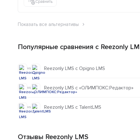
Сравнить
Показать все альтернативы
Популярные сравнения с Reezonly L
Reezonly LMS с Opigno LMS
vs
Reezonly LMS с «ОЛИМПОКС:Редактор»
vs
Reezonly LMS с TalentLMS
vs
Отзывы Reezonly LMS