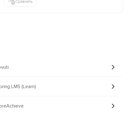
Сравнить
vuti
pring LMS (Learn)
oreAchieve