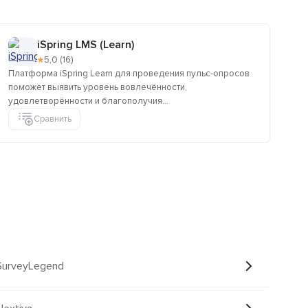
iSpring LMS (Learn)
★
5,0 (16)
Платформа iSpring Learn для проведения пульс-опросов
Ко
поможет выявить уровень вовлечённости,
оп
удовлетворённости и благополучия...
анк
Сравнить
 SurveyLegend