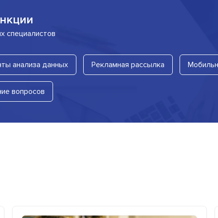
нкции
их специалистов
ты анализа данных
Рекламная рассылка
Мобильн
ние вопросов