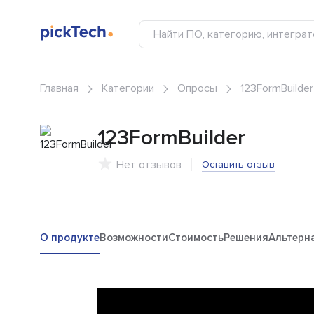
Главная
Категории
Опросы
123FormBuilder
123FormBuilder
Нет отзывов
Оставить отзыв
О продукте
Возможности
Стоимость
Решения
Альтерн