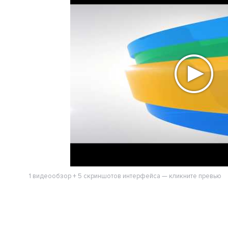
1 видеообзор + 5 скриншотов интерфейса — кликните превью