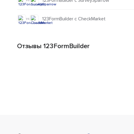
123FormBuilder с SurveySparrow
vs
123FormBuilder с CheckMarket
vs
Отзывы 123FormBuilder