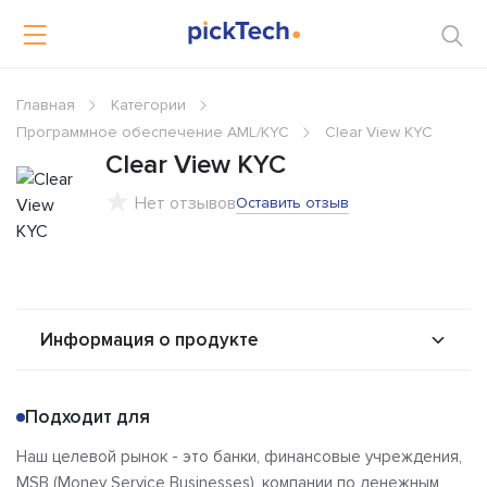
Главная
Категории
Программное обеспечение AML/KYC
Clear View KYC
Clear View KYC
Нет отзывов
Оставить отзыв
Информация о продукте
О продукте
Возможности
Подходит для
Стоимость
Решения
Наш целевой рынок - это банки, финансовые учреждения,
Альтернативы
Сравнения
MSB (Money Service Businesses), компании по денежным